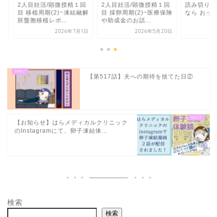
人目妊活/顕微授精１回
2人目妊活/顕微授精１回
読み切り卒乳漫画【
移植周期(2)~凍結融解
目 採卵周期(2)~医療保険
なら おっぱい】
胞移植レポ...
や助成金のお話...
2026年7月1日
2026年5月20日
2023年9月
【第517話】夫への期待を捨てた日②
【お知らせ】はらメディカルクリニック
のInstagramにて、卵子凍結体...
検索
検索