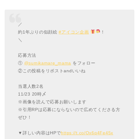
／
約1年ぶりの似顔絵
#アイコン企画
！
＼
応募方法
①
@sumikamare_mama
をフォロー
②この投稿をリポストandいいね
当選人数2名
11/23 20時〆
※画像を読んで応募お願いします
※引用RPは応募にならないので広めてくださる方
ぜひ！
▼詳しい内容はHPで
https://t.co/Ox6q4Fe45x