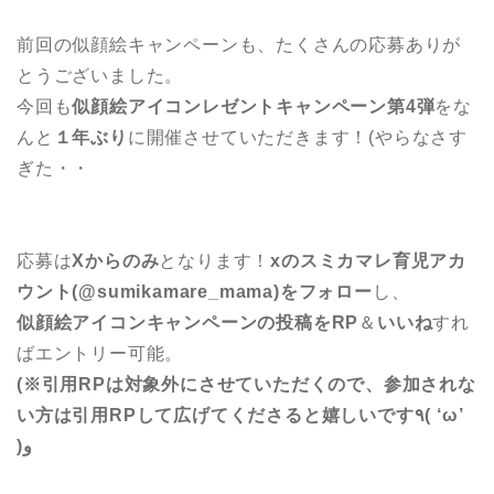
前回の似顔絵キャンペーンも、たくさんの応募ありが
とうございました。
今回も
似顔絵アイコンレゼントキャンペーン第4弾
をな
んと
１年ぶり
に開催させていただきます！(やらなさす
ぎた・・
応募は
Xからのみ
となります！
xのスミカマレ育児アカ
ウント(@sumikamare_mama)をフォロー
し、
似顔絵アイコンキャンペーンの投稿をRP
＆
いいね
すれ
ばエントリー可能。
(※引用RPは対象外にさせていただくので、参加されな
い方は引用RPして広げてくださると嬉しいです٩( ‘ω’
)و