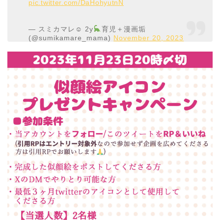
pic.twitter.com/DaHohyutnN
— スミカマレ☺︎ 2y
育児＋漫画垢
(@sumikamare_mama)
November 20, 2023