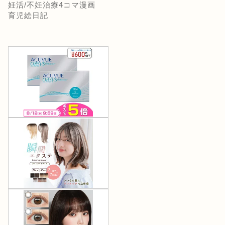
妊活/不妊治療4コマ漫画
育児絵日記