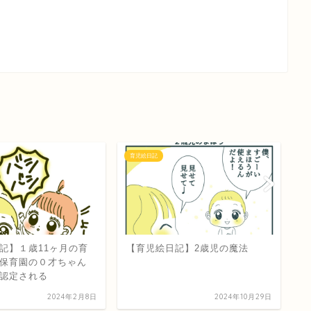
育児絵日記
育
記】2歳児の魔法
【育児絵日記】１歳11ヶ月の育
【
児絵日記④愛情表現が増えてく
児
る
に
2024年10月29日
2024年2月12日