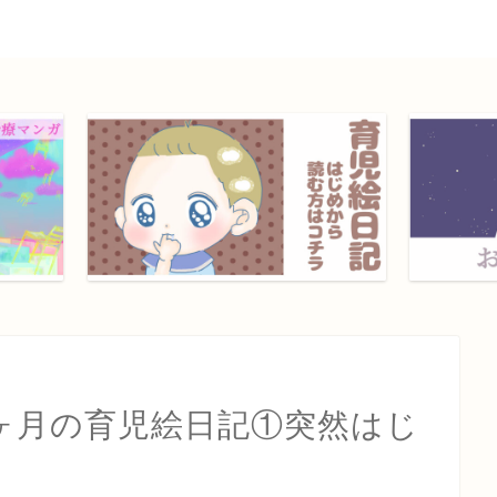
ヶ月の育児絵日記①突然はじ