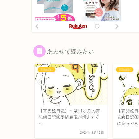
あわせて読みたい
育児絵日記
育児絵日記
11ヶ月の育
【育児絵日記】１歳11ヶ月の育
【育児絵日
が増えてく
児絵日記①保育園の０才ちゃん
に赤ちゃん認定される
2024年2月12日
2024年2月8日