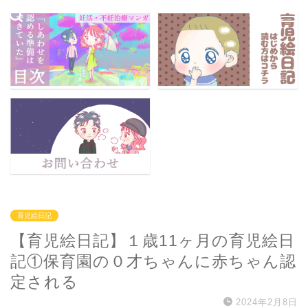
育児絵日記
【育児絵日記】１歳11ヶ月の育児絵日
記①保育園の０才ちゃんに赤ちゃん認
定される
2024年2月8日