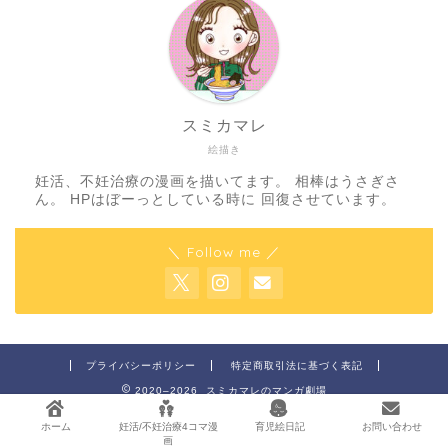
スミカマレ
絵描き
妊活、不妊治療の漫画を描いてます。 相棒はうさぎさ
ん。 HPはぼーっとしている時に 回復させています。
＼ Follow me ／
プライバシーポリシー
特定商取引法に基づく表記
2020–2026 スミカマレのマンガ劇場
ホーム
妊活/不妊治療4コマ漫
育児絵日記
お問い合わせ
画