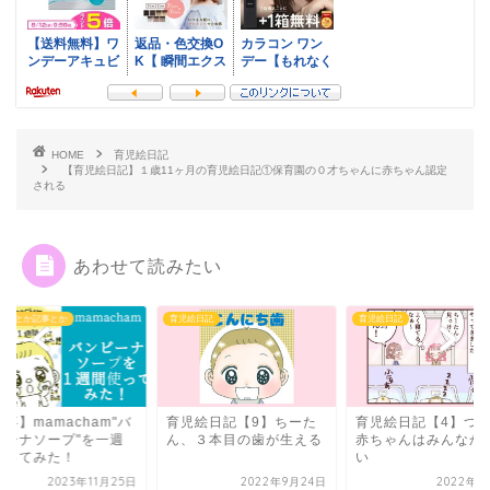
HOME
育児絵日記
【育児絵日記】１歳11ヶ月の育児絵日記①保育園の０才ちゃんに赤ちゃん認定
される
あわせて読みたい
らせとか記事とか
育児絵日記
育児絵日記
事】mamacham"バ
育児絵日記【9】ちーた
育児絵日記【4】つ
ビーナソープ"を一週
ん、３本目の歯が生える
赤ちゃんはみんなか
使ってみた！
い
2023年11月25日
2022年9月24日
2022年9