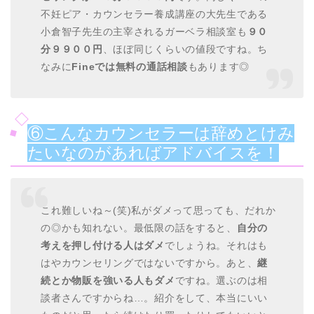
不妊ピア・カウンセラー養成講座の大先生である
小倉智子先生の主宰されるガーベラ相談室も
９０
分９９００円
、ほぼ同じくらいの値段ですね。ち
なみに
Fineでは無料の通話相談
もあります◎
⑥こんなカウンセラーは辞めとけみ
たいなのがあればアドバイスを！
これ難しいね～(笑)私がダメって思っても、だれか
の◎かも知れない。最低限の話をすると、
自分の
考えを押し付ける人はダメ
でしょうね。それはも
はやカウンセリングではないですから。あと、
継
続とか物販を強いる人もダメ
ですね。選ぶのは相
談者さんですからね…。紹介をして、本当にいい