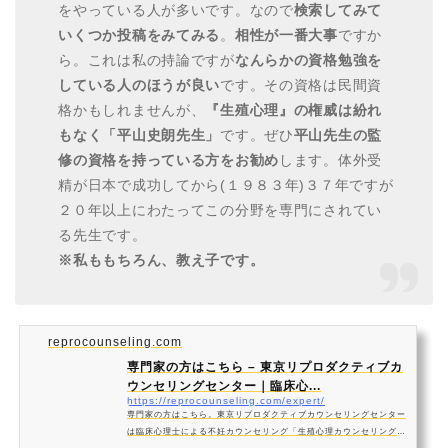
をやっている人が多いです。なので
検索してみて
いくつか投稿をみてみる
。
相性が一番大事
ですか
ら。これは私の持論ですが
なんらかの資格勉強を
している人のほうが良い
です。その資格は民間資
格かもしれませんが、
『生殖心理』の権威は紛れ
もなく「平山史朗先生」
です。ぜひ
平山先生の監
修の資格を持っている方をお勧め
します。体外受
精が日本で成功してから(１９８３年)３７年ですが
２０年以上にわたってこの分野を専門にされてい
る先生です。
※私ももちろん、教え子です。
reprocounseling.com
専門家の方はこちら – 東京リプロダクティブカ
ウンセリングセンター｜臨床心...
https://reprocounseling.com/expert/
専門家の方はこちら。東京リプロダクティブカウンセリングセンター
は臨床心理士による不妊カウンセリング「生殖心理カウンセリング」