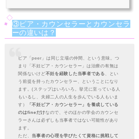
専門の施設です。妊活・不妊の困りごと、夫婦関係、性の問題などの
ご相談に対応しています。オンラインカウンセリングも行っていま
す。
③ピア・カウンセラーとカウンセラ
ーの違いは？
ピア「peer」は同じ立場の仲間、という意味。つ
まり「不妊ピア・カウンセラー」は治療の有無は
関係ないけど
不妊を経験した当事者である
、とい
う前提を持ったカウンセラー、ということになり
ます。(ステップはいろいろ。挙児に至っている人
もいるし、夫婦二人の人生を歩んでいる人もいま
す）
「不妊ピア・カウンセラー」を養成している
のはfineだけ
なので、そのほかの学会のカウンセ
ラーさんは必ずしも当事者ではない可能性があり
ます。
ただ、
当事者の心理を学びたくて資格に挑戦して