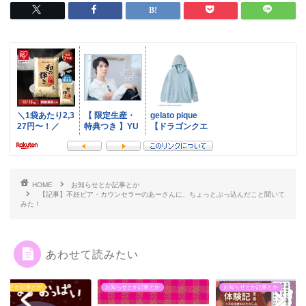
HOME
お知らせとか記事とか
【記事】不妊ピア・カウンセラーのあーさんに、ちょっとぶっ込んだこと聞いて
みた！
あわせて読みたい
らせとか記事とか
お知らせとか記事とか
お知らせとか記事とか