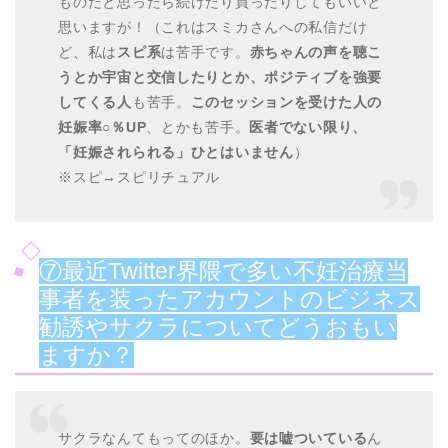
ものだと思ったら続けたり買ったりしてもいいと
思いますが！（これはスミカさんへの私信だけ
ど、私は
スピ系
は苦手です。
赤ちゃんの声を聴こ
うとか宇宙と交信したりとか、ポジティブを強要
してくる人
も苦手。
このセッションを受けた人の
妊娠率○％UP
、とかも苦手。
医者でない限り、
「妊娠されられる」ひとはいません
）
※スピ→スピリチュアル
⑦最近Twitter界隈で多い不妊治療当
事者を装ったアカウントのビジネス
勧誘やサクラについてどうおもい
ますか？
サクラなんてもってのほか。
要は嘘ついている
ん