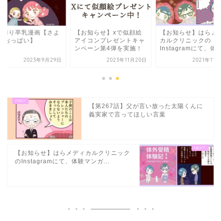
み切り卒乳漫画【さよ
【お知らせ】xで似顔絵
【お知らせ】はらメ
ら おっぱい】
アイコンプレゼントキャ
カルクリニックの
ンペーン第4弾を実施！
Instagramにて、体験.
2023年9月29日
2023年11月20日
2021年11
【第267話】父が言い放った太陽くんに
義実家で言ってほしい言葉
【お知らせ】はらメディカルクリニック
のInstagramにて、体験マンガ...