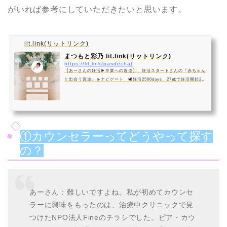
がいれば参考にしていただきたいと思います。
lit.link(リットリンク)
まつもと彩乃 lit.link(リットリンク)
https://lit.link/pasdechat
【あーさんの妊活▶︎卒業への近道】、妊活スタートさんの『赤ちゃん
と出会う近道』をナビゲート 🕊妊活2500days、27歳で妊活開始29
歳で不妊に気づく🕊50回以上リセットの遠回り妊活🕊34歳、顕微受精
2個戻しでなんとか双子出産🕊NPO法人Fine認定不妊ピア・カウンセ
ラー🕊国家資格キャリアコンサルタント🕊元JALCA、SNS、Youtub
e、ブログ、商品、HPなど、いま見て欲しいリンクを、まとめてシェ
ア
①カウンセラーってどうやって探す
の？
あーさん：難しいですよね。私が初めてカウンセ
ラーに興味をもったのは、治療中クリニックで見
つけたNPO法人Fineのチラシでした。ピア・カウ