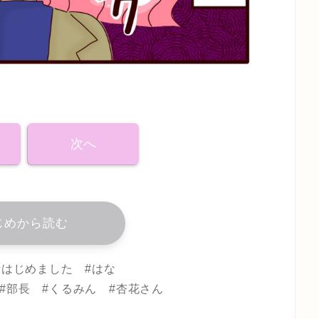
次へ
じめから読む
妊活はじめました #はな
#部長 #くるみん #杏花さん