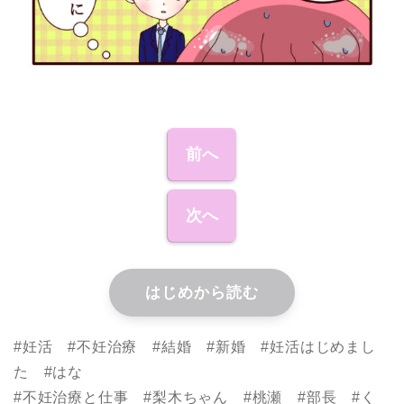
前へ
次へ
はじめから読む
#妊活 #不妊治療 #結婚 #新婚 #妊活はじめまし
た #はな
#不妊治療と仕事 #梨木ちゃん #桃瀬 #部長 #く