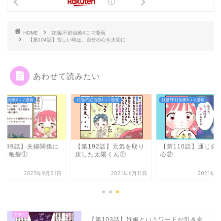
HOME
妊活/不妊治療4コマ漫画
【第104話】苦しい時は、自分の心を大切に
あわせて読みたい
/不妊治療4コマ漫画
妊活/不妊治療4コマ漫画
妊活/不妊治療4コマ漫画
第499話】夫婦関係に
【第192話】元気を取り
【第110話】通じ合
った亀裂①
戻した太陽くん①
心②
2023年9月21日
2021年6月11日
2021年2
【第103話】妊娠というワードが引き金