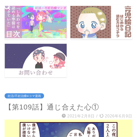
妊活/不妊治療4コマ漫画
【第109話】通じ合えた心①
2021年2月8日
/
2026年6月9日