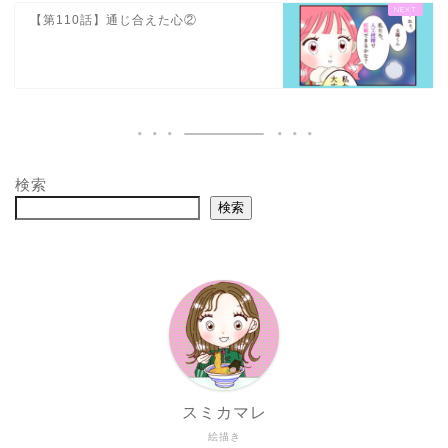
【第110話】通じ合えた心②
検索
検索
スミカマレ
絵描き