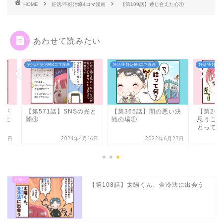
HOME
妊活/不妊治療4コマ漫画
【第109話】通じ合えた心①
あわせて読みたい
/不妊治療4コマ漫画
妊活/不妊治療4コマ漫画
妊活/不妊治療4コマ漫画
第571話】SNSの光と
【第365話】間の悪い決
【第261話】それぞ
①
戦の場①
思うことは、それぞ
とっては正しい③
2024年4月16日
2022年6月27日
2021年9月
【第108話】太陽くん、金冷法に出会う