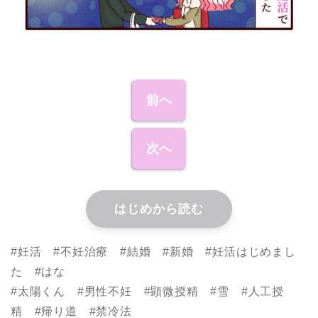
前へ
次へ
はじめから読む
#妊活 #不妊治療 #結婚 #新婚 #妊活はじめまし
た #はな
#太陽くん #男性不妊 #顕微授精 #雪 #人工授
精 #帰り道 #禁冷法