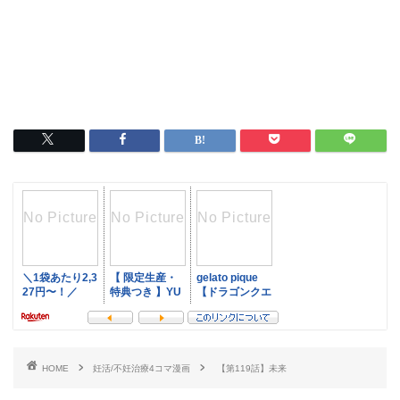
HOME
妊活/不妊治療4コマ漫画
【第119話】未来