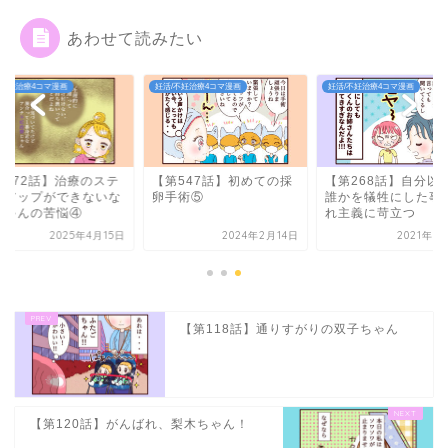
あわせて読みたい
/不妊治療4コマ漫画
妊活/不妊治療4コマ漫画
妊活/不妊治療4コマ漫画
第672話】治療のステ
【第547話】初めての採
【第268話】自分以
プアップができないな
卵手術⑤
誰かを犠牲にした事
ちゃんの苦悩④
れ主義に苛立つ
2025年4月15日
2024年2月14日
2021年1
【第118話】通りすがりの双子ちゃん
【第120話】がんばれ、梨木ちゃん！