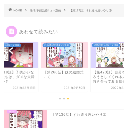
HOME
妊活/不妊治療4コマ漫画
【第137話】すれ違う思いやり③
あわせて読みたい
/不妊治療4コマ漫画
妊活/不妊治療4コマ漫画
妊活/不妊治療4コマ漫画
第318話】子供がいな
【第266話】妹の結婚式
【第423話】自分を
私たちは、ダメな夫婦
にて
ろうとしてくれる人
すか？
向き合ってみる価値が.
2021年12月15日
2021年9月30日
2022年12
【第136話】すれ違う思いやり②