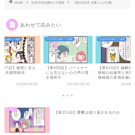
HOME
妊活/不妊治療4コマ漫画
【第152話】太陽くんの心配
あわせて読みたい
妊活/不妊治療4コマ漫画
妊活/不妊治療4コマ漫画
妊活/不妊治療4コマ
【第400話】パートナー
【第610話】融解胚盤胞
【第707話
にも言えない心の声の置
移植の妊娠率と胚盤胞２
られる夫婦関
き場所①
個移植の多胎妊娠のリ...
2022年10月7日
2024年8月6日
【第151話】憂鬱は繰り返されるのか