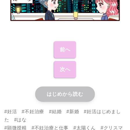
前へ
次へ
はじめから読む
#妊活 #不妊治療 #結婚 #新婚 #妊活はじめまし
た #はな
#顕微授精 #不妊治療と仕事 #太陽くん #クリスマ