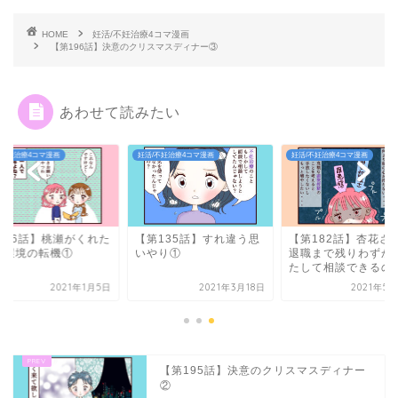
HOME
妊活/不妊治療4コマ漫画
【第196話】決意のクリスマスディナー③
あわせて読みたい
/不妊治療4コマ漫画
妊活/不妊治療4コマ漫画
妊活/不妊治療4コマ漫画
第86話】桃瀬がくれた
【第135話】すれ違う思
【第182話】杏花さ
場環境の転機①
いやり①
退職まで残りわずか
たして相談できるのか.
2021年1月5日
2021年3月18日
2021年5
【第195話】決意のクリスマスディナー
②