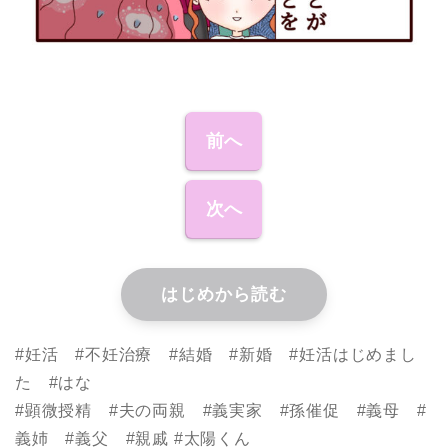
前へ
次へ
はじめから読む
#妊活 #不妊治療 #結婚 #新婚 #妊活はじめまし
た #はな
#顕微授精 #夫の両親 #義実家 #孫催促 #義母 #
義姉 #義父 #親戚 #太陽くん