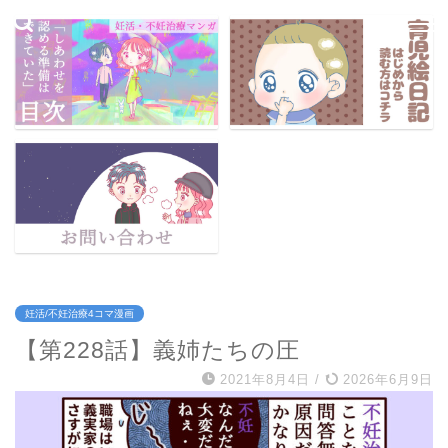
妊活/不妊治療4コマ漫画
【第228話】義姉たちの圧
2021年8月4日
/
2026年6月9日