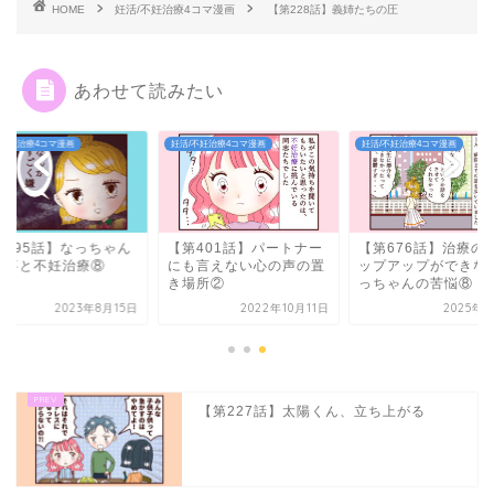
HOME
妊活/不妊治療4コマ漫画
【第228話】義姉たちの圧
あわせて読みたい
/不妊治療4コマ漫画
妊活/不妊治療4コマ漫画
妊活/不妊治療4コマ漫画
第495話】なっちゃん
【第401話】パートナー
【第676話】治療の
仕事と不妊治療⑧
にも言えない心の声の置
ップアップができな
き場所②
っちゃんの苦悩⑧
2023年8月15日
2022年10月11日
2025年5
【第227話】太陽くん、立ち上がる