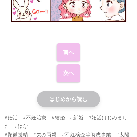
前へ
次へ
はじめから読む
#妊活 #不妊治療 #結婚 #新婚 #妊活はじめまし
た #はな
#顕微授精 #夫の両親 #不妊検査等助成事業 #太陽