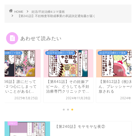
HOME
妊活/不妊治療4コマ漫画
【第241話】不妊検査等助成事業の承認決定通知書が届く
あわせて読みたい
/不妊治療4コマ漫画
妊活/不妊治療4コマ漫画
妊活/不妊治療4コマ漫画
第666話】誰にだって
【第641話】その妊娠ア
【第612話】(祝)太
つや２つ心にしまって
ピール、どうしても不妊
ん、プレッシャーか
たいことがある(...
治療専門クリニックで...
放される
2025年3月25日
2024年11月28日
2024年8
【第240話】モヤモヤな夜②