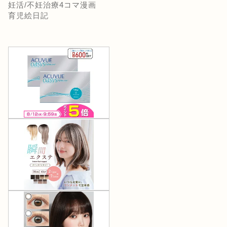
妊活/不妊治療4コマ漫画
育児絵日記