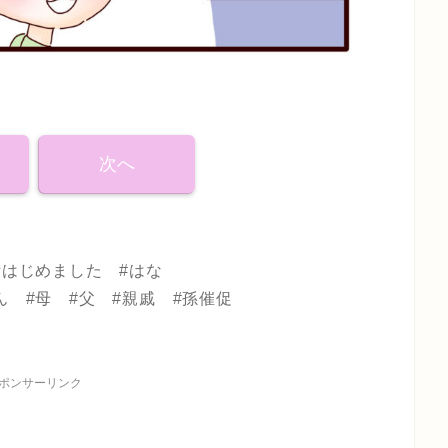
次へ
妊活はじめました #はな
ん #母 #父 #親戚 #孫催促
ポンサーリンク