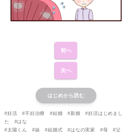
前へ
次へ
はじめから読む
#妊活 #不妊治療 #結婚 #新婚 #妊活はじめまし
た #はな
#太陽くん #妹 #結婚式 #はなの実家 #母 #父