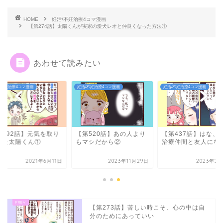
HOME
妊活/不妊治療4コマ漫画
【第274話】太陽くんが実家の愛犬レオと仲良くなった方法①
あわせて読みたい
/不妊治療4コマ漫画
妊活/不妊治療4コマ漫画
妊活/不妊治療4コマ漫画
第192話】元気を取り
【第520話】あの人より
【第437話】はな、
した太陽くん①
もマシだから②
治療仲間と友人にな
2021年6月11日
2023年11月29日
2023年2月
【第273話】苦しい時こそ、心の中は自
分のためにあっていい