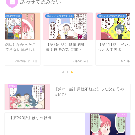
あわせて読みたい
/不妊治療4コマ漫画
妊活/不妊治療4コマ漫画
妊活/不妊治療4コマ漫画
第652話】なかったこ
【第356話】修羅場開
【第111話】私たち
にはできない流産した
幕？最後の繁忙期①
っと大丈夫①
験①
2025年1月17日
2022年5月30日
2021年2
【第291話】男性不妊と知った父と母の
反応①
【第293話】はなの後悔