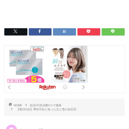
HOME
妊活/不妊治療4コマ漫画
【第292話】男性不妊と知った父と母の反応②