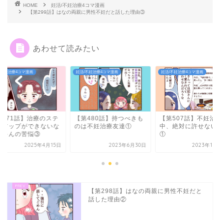
HOME
妊活/不妊治療4コマ漫画
【第299話】はなの両親に男性不妊だと話した理由③
あわせて読みたい
妊活/不妊治療4コマ漫画
妊活/不妊治療4コマ漫画
妊活/不妊治療4コマ漫画
【第480話】持つべきも
【第507話】不妊治療
【第671話】治
のは不妊治療友達①
中、絶対に許せないこと
ップアップがで
①
っちゃんの苦悩
2023年6月30日
2023年10月13日
202
【第298話】はなの両親に男性不妊だと
話した理由②