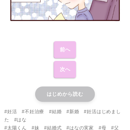
前へ
次へ
はじめから読む
#妊活 #不妊治療 #結婚 #新婚 #妊活はじめまし
た #はな
#太陽くん #妹 #結婚式 #はなの実家 #母 #父