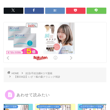
HOME
妊活/不妊治療4コマ漫画
【第334話】いざ！狐の森クリニック初診
あわせて読みたい
/不妊治療4コマ漫画
妊活/不妊治療4コマ漫画
妊活/不妊治療4コマ漫画