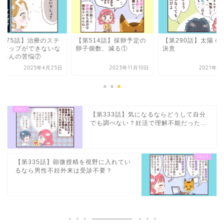
第675話】治療のステ
【第514話】採卵予定の
【第290話】太陽く
プアップができないな
卵子個数、減る①
決意
ちゃんの苦悩⑦
2025年4月25日
2023年11月10日
2021年1
【第333話】気になるならどうして自分
でも調べない？妊活で理解不能だった...
【第335話】顕微授精を視野に入れてい
るなら男性不妊外来は受診不要？