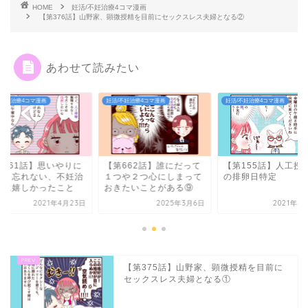
HOME
妊活/不妊治療4コマ漫画
【第376話】山野家、顕微授精を目前にセックスレス夫婦となる②
あわせて読みたい
/不妊治療4コマ漫画
妊活/不妊治療4コマ漫画
妊活/不妊治療4コマ漫画
第161話】思いやりに
【第662話】誰にだって
【第155話】人工授
謝！忘れない、不妊治
１つや２つ心にしまって
の排卵日特定
中に嬉しかったこと
おきたいことがある⑨
2021年4月23日
2025年3月6日
2021年4
【第375話】山野家、顕微授精を目前に
セックスレス夫婦となる①