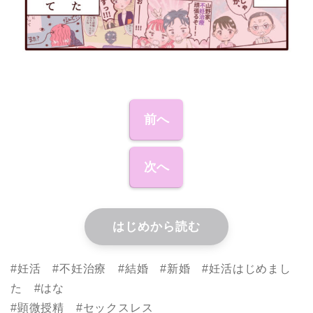
前へ
次へ
はじめから読む
#妊活 #不妊治療 #結婚 #新婚 #妊活はじめまし
た #はな
#顕微授精 #セックスレス