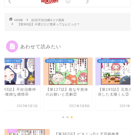
HOME
妊活/不妊治療4コマ漫画
【第383話】今更だけど着床ってなんだっけ？
あわせて読みたい
/不妊治療4コマ漫画
妊活/不妊治療4コマ漫画
妊活/不妊治療4コマ漫画
第443話】不妊治療仲
【第127話】急な午前休
【第193話】元気を
への複雑な感情④
のお願いと悲劇②
戻した太陽くん②
2023年3月1日
2021年3月8日
2021年6
【第382話】ビタミンDと子宮鏡検査