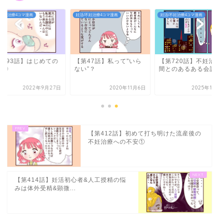
/不妊治療4コマ漫画
妊活/不妊治療4コマ漫画
妊活/不妊治療4コマ漫画
第393話】はじめての
【第47話】私って"いら
【第720話】不妊治
産②
ない”？
間とのあるある会話
2022年9月27日
2020年11月6日
2025年11
【第412話】初めて打ち明けた流産後の
不妊治療への不安①
【第414話】妊活初心者&人工授精の悩
みは体外受精&顕微...