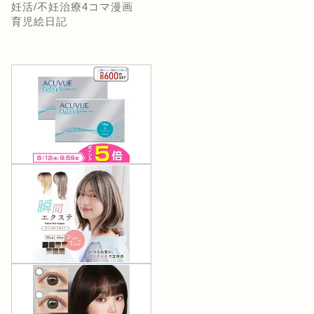
妊活/不妊治療4コマ漫画
育児絵日記