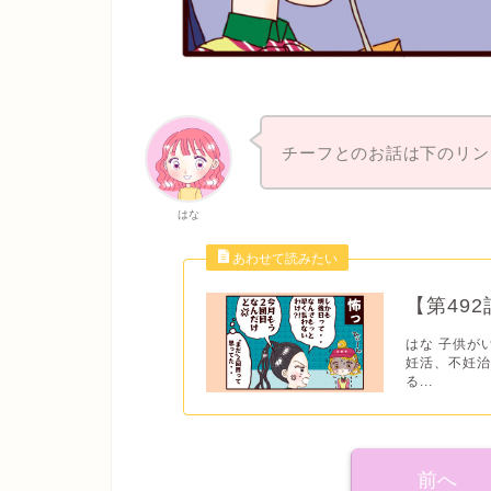
チーフとのお話は下のリン
はな
【第49
はな 子供が
妊活、不妊
る...
前へ