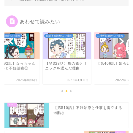
あわせて読みたい
妊活/不妊治療4コマ漫画
妊活/不妊治療4コマ漫画
妊活/不妊治療4コマ漫画
【第328話】狐の森クリ
【第406話】出会い②
【第492話】な
ニックを選んだ理由
の仕事と不妊治療
2022年1月11日
2022年10月27日
202
【第510話】不妊治療と仕事を両立する
過酷さ