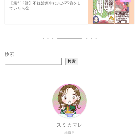
【第512話】不妊治療中に夫が不倫をし
ていたら②
検索
検索
スミカマレ
絵描き