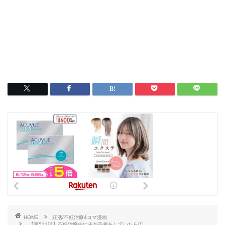
HOME
妊活/不妊治療4コマ漫画
【第511話】不妊治療中に夫が不倫をしていたら①