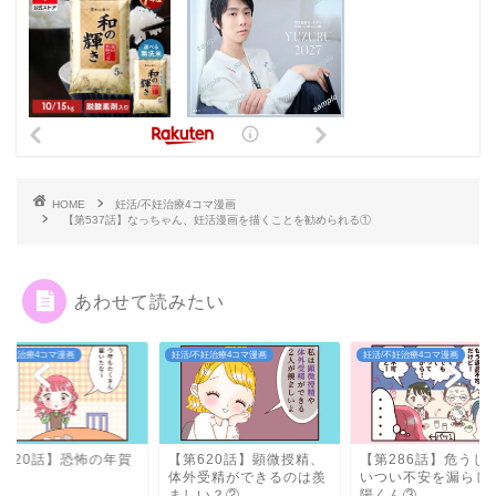
HOME
妊活/不妊治療4コマ漫画
【第537話】なっちゃん、妊活漫画を描くことを勧められる①
あわせて読みたい
/不妊治療4コマ漫画
妊活/不妊治療4コマ漫画
妊活/不妊治療4コマ漫画
第620話】顕微授精、
【第286話】危うし！つ
【第220話】恐怖の
外受精ができるのは羨
いつい不安を漏らした太
状①
しい？②
陽くん③