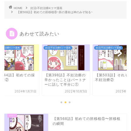
HOME
妊活/不妊治療4コマ漫画
【第569話】初めての胚移植⑥~胚の運命は神のみぞ知る~
あわせて読みたい
/不妊治療4コマ漫画
妊活/不妊治療4コマ漫画
妊活/不妊治療4コマ漫画
第398話】不妊治療の
【第503話】それぞれの
【第544話】初めて
かったことはパートナ
不妊治療②
卵手術②
に話して半分に①
2022年10月5日
2023年10月4日
2024年1
【第568話】初めての胚移植⑤〜胚移植
の瞬間