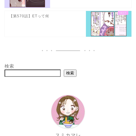
【第570話】ETって何
検索
検索
スミカマレ