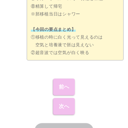
⑧精算して帰宅
※胚移植当日はシャワー
【今回の要点まとめ】
①移植の時に白く光って見えるのは
空気と培養液で胚は見えない
②超音波では空気が白く映る
前へ
次へ