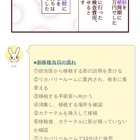
■
胚移植当日の流れ
みみ
①担当医から移植する胚の説明を受ける
②リカバリールームに案内され、術衣に着
替える
③移植する手術室へ向かう
④消毒し、移植する場所を確認
⑤カテーテルを挿入して移植
⑥移植後、カテーテルに胚が残っていない
か確認
⑦リカバリールームで10分ほど休憩