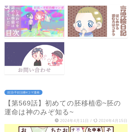
妊活/不妊治療4コマ漫画
【第569話】初めての胚移植⑥~胚の
運命は神のみぞ知る~
2024年4月11日
/
2024年4月15日