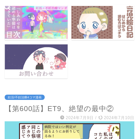
妊活/不妊治療4コマ漫画
【第600話】ET9、絶望の最中②
2024年7月9日
/
2024年7月10日