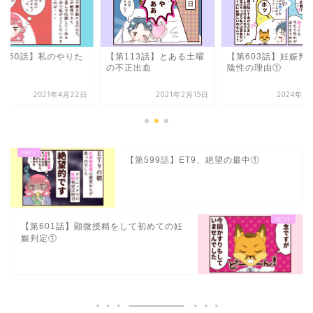
第160話】私のやりた
【第113話】とある土曜
【第603話】妊娠判
こと
の不正出血
陰性の理由①
2021年4月22日
2021年2月15日
2024年7
【第599話】ET9、絶望の最中①
【第601話】顕微授精をして初めての妊
娠判定①