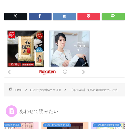
HOME
妊活/不妊治療4コマ漫画
【第604話】次回の刺激法について①
あわせて読みたい
/不妊治療4コマ漫画
妊活/不妊治療4コマ漫画
妊活/不妊治療4コマ漫画