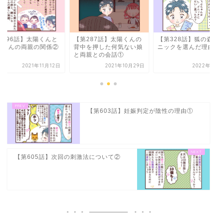
第287話】太陽くんの
【第328話】狐の森クリ
【第296話】太陽く
中を押した何気ない娘
ニックを選んだ理由
太陽くんの両親の関
両親との会話①
2021年10月29日
2022年1月11日
2021年11
【第603話】妊娠判定が陰性の理由①
【第605話】次回の刺激法について②