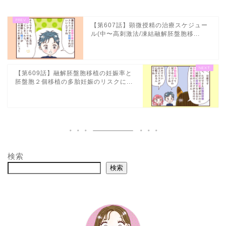
【第607話】顕微授精の治療スケジュー
ル(中〜高刺激法/凍結融解胚盤胞移...
【第609話】融解胚盤胞移植の妊娠率と
胚盤胞２個移植の多胎妊娠のリスクに...
検索
検索