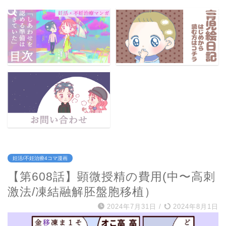
妊活/不妊治療4コマ漫画
【第608話】顕微授精の費用(中〜高刺
激法/凍結融解胚盤胞移植）
2024年7月31日
/
2024年8月1日