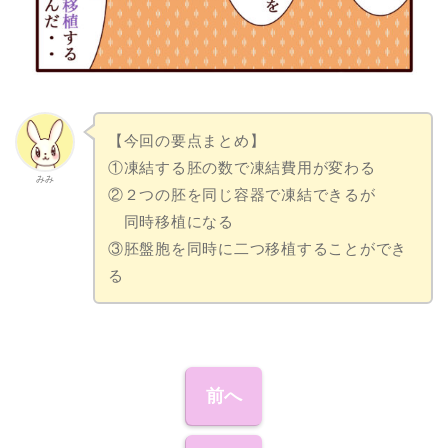
【今回の要点まとめ】
①凍結する胚の数で凍結費用が変わる
みみ
②２つの胚を同じ容器で凍結できるが
同時移植になる
③胚盤胞を同時に二つ移植することができ
る
前へ