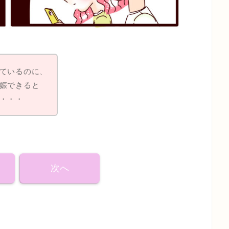
ているのに、
娠できると
・・・
次へ