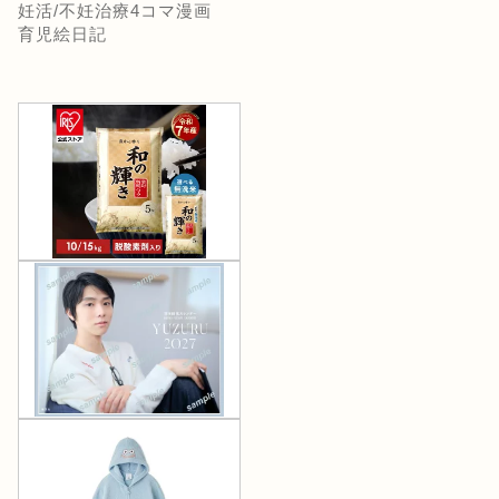
妊活/不妊治療4コマ漫画
育児絵日記