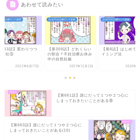
あわせて読みたい
/不妊治療4コマ漫画
妊活/不妊治療4コマ漫画
妊活/不妊治療4コマ漫画
第309話】どれくらい
【第8話】はじめてのタ
【第363話】変わり
割合？不妊治療お休み
イミング法
ある会社③
の自然妊娠
2021年12月2日
2020年9月9日
2022年6
【第661話】誰にだって１つや２つ心に
しまっておきたいことがある⑧
【第663話】誰にだって１つや２つ心に
しまっておきたいことがある(10)