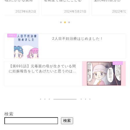
制度で感じたこと②
あの時の自分①
鮮胚移植)にかかる費
③
2024年3月21日
2022年12月20日
2023年6
2人目不妊治療はじめました！
【第691話】元毒親の母が生きている間
に妊娠報告をしてあげたいと思うのは...
検索
検索