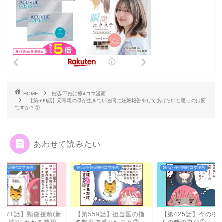
HOME
妊活/不妊治療4コマ漫画
【第690話】元毒親の母が生きている間に妊娠報告をしてあげたいと思うのは変
ですか？①
あわせて読みたい
/不妊治療4コマ漫画
妊活/不妊治療4コマ漫画
妊活/不妊治療4コマ漫画
第559話】担当医の指
【第425話】今の彼女は
【第471話】顕微授精