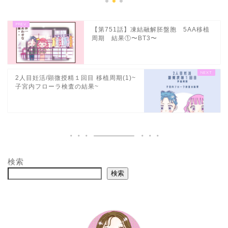
【第751話】凍結融解胚盤胞 5AA移植
周期 結果①〜BT3〜
2人目妊活/顕微授精１回目 移植周期(1)~
子宮内フローラ検査の結果~
検索
検索