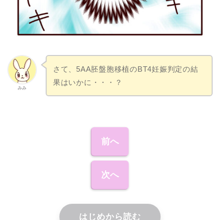
さて、5AA胚盤胞移植のBT4妊娠判定の結
果はいかに・・・？
みみ
前へ
次へ
はじめから読む