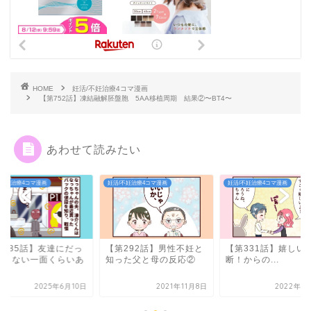
HOME
妊活/不妊治療4コマ漫画
【第752話】凍結融解胚盤胞 5AA移植周期 結果②〜BT4〜
あわせて読みたい
妊活/不妊治療4コマ漫画
妊活/不妊治療4コマ漫画
妊活/不妊治療4コマ漫画
【第292話】男性不妊と
【第331話】嬉しい決
【第685話】
知った父と母の反応②
断！からの...
て知らない一
る②
2021年11月8日
2022年1月14日
20