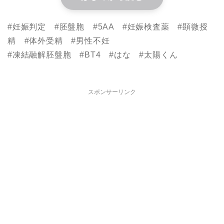
#妊娠判定 #胚盤胞 #5AA #妊娠検査薬 #顕微授
精 #体外受精 #男性不妊
#凍結融解胚盤胞 #BT4 #はな #太陽くん
スポンサーリンク