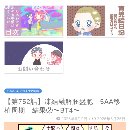
妊活/不妊治療4コマ漫画
【第752話】凍結融解胚盤胞 5AA移
植周期 結果②〜BT4〜
2026年6月9日
/
2026年6月26日