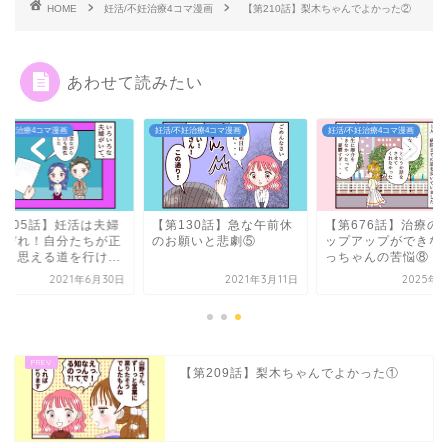
HOME
妊活/不妊治療4コマ漫画
【第210話】梨木ちゃんでよかった②
あわせて読みたい
/不妊治療4コマ漫画
妊活/不妊治療4コマ漫画
妊活/不妊治療4コマ漫画
第205話】妊活は夫婦
【第130話】急な午前休
【第676話】治療の
れぞれ！自分たちが正
のお願いと悲劇⑤
ップアップができな
いと思える道を行け...
っちゃんの苦悩⑧
2021年6月30日
2021年3月11日
2025年5
【第209話】梨木ちゃんでよかった①