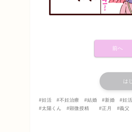
前へ
は
#妊活 #不妊治療 #結婚 #新婚 #
#太陽くん #顕微授精 #正月 #義父 