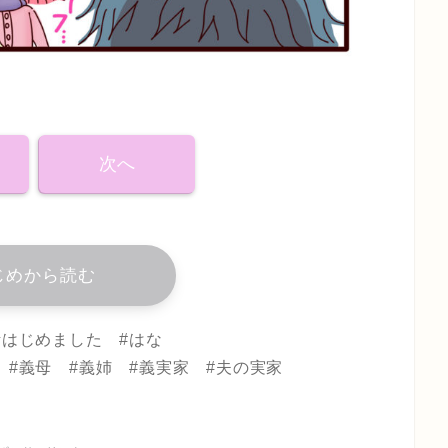
次へ
じめから読む
妊活はじめました #はな
#義母 #義姉 #義実家 #夫の実家