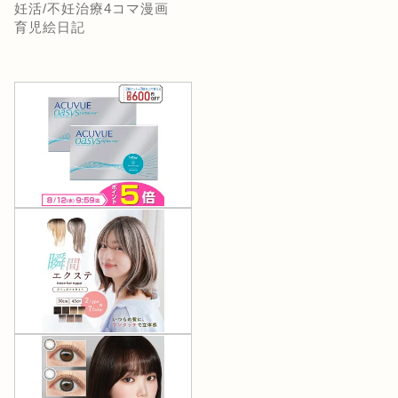
妊活/不妊治療4コマ漫画
育児絵日記