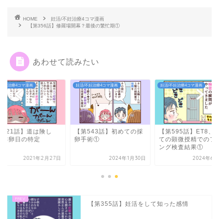
HOME
妊活/不妊治療4コマ漫画
【第356話】修羅場開幕？最後の繁忙期①
あわせて読みたい
/不妊治療4コマ漫画
妊活/不妊治療4コマ漫画
妊活/不妊治療4コマ漫画
第121話】道は険し
【第543話】初めての採
【第595話】ET8、
！排卵日の特定
卵手術①
ての顕微授精でのフ
ング検査結果①
2021年2月27日
2024年1月30日
2024年6月
【第355話】妊活をして知った感情