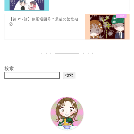
【第357話】修羅場開幕？最後の繁忙期
②
検索
検索