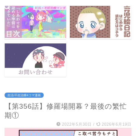
妊活/不妊治療4コマ漫画
【第356話】修羅場開幕？最後の繁忙
期①
2022年5月30日
/
2026年6月19日