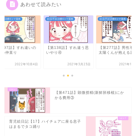
あわせて読みたい
/不妊治療4コマ漫画
妊活/不妊治療4コマ漫画
妊活/不妊治療4コマ漫画
第397話】すれ違いの
【第138話】すれ違う思
【第277話】男性不
との仲直り
いやり④
太陽くんが抱える思
2022年10月4日
2021年3月23日
2021年10
【第471話】顕微授精(新鮮胚移植)にか
かる費用③
育児絵日記【17】ハイチェアに座る息子
はまるでタコ踊り