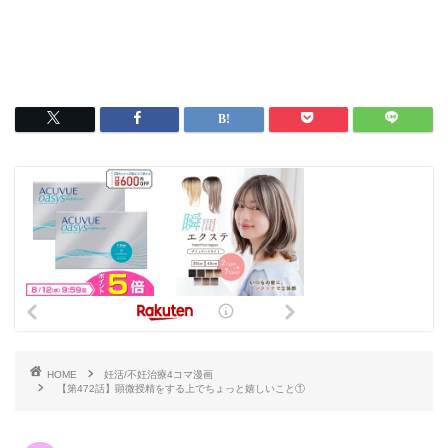
HOME
妊活/不妊治療4コマ漫画
【第472話】顕微授精をする上でちょっと嬉しいこと①