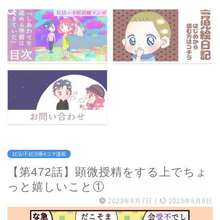
妊活/不妊治療4コマ漫画
【第472話】顕微授精をする上でちょ
っと嬉しいこと①
2023年6月7日
/
2023年6月8日