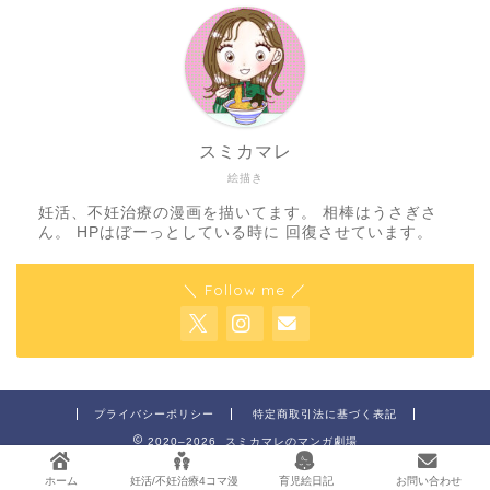
スミカマレ
絵描き
妊活、不妊治療の漫画を描いてます。 相棒はうさぎさ
ん。 HPはぼーっとしている時に 回復させています。
＼ Follow me ／
プライバシーポリシー
特定商取引法に基づく表記
2020–2026 スミカマレのマンガ劇場
ホーム
妊活/不妊治療4コマ漫
育児絵日記
お問い合わせ