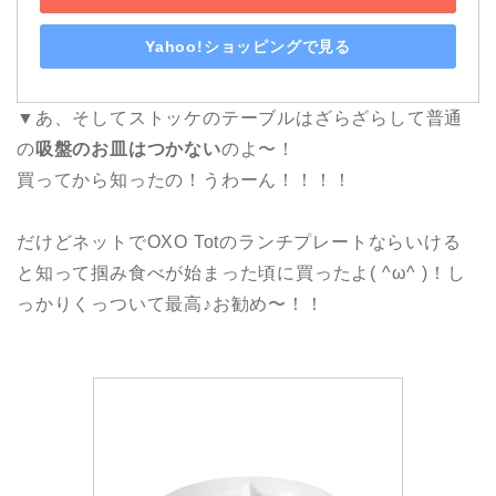
Yahoo!ショッピングで見る
▼あ、そしてストッケのテーブルはざらざらして普通
の
吸盤のお皿はつかない
のよ〜！
買ってから知ったの！うわーん！！！！
だけどネットでOXO Totのランチプレートならいける
と知って掴み食べが始まった頃に買ったよ( ^ω^ )！し
っかりくっついて最高♪お勧め〜！！