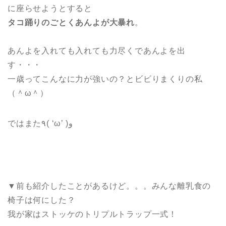
に座らせようとすると
タコ踊りのごとくあんよが大暴れ
。
あんよを入れても入れても力尽くであんよを出
す・・・
一歳ってこんなに力が強いの？とビビりまくりの私
（＾ω＾）
ではまた٩( ‘ω’ )و
▼前も紹介したことがあるけど。。。みんな離乳食の
椅子は何にした？
我が家はストッケのトリプルトラップ一式！