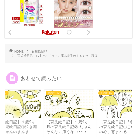
HOME
育児絵日記
育児絵日記【17】ハイチェアに座る息子はまるでタコ踊り
あわせて読みたい
絵日記
育児絵日記
育児絵日記
育児絵日記】１歳9ヶ
【育児絵日記】2歳0ヶ月
【育児絵日記】１歳
の育児絵日記③ たぶん
の育児絵日記①思いやり
月の育児絵日記①泣
んなに痛くないやつ
の心、育まれる
は赤ちゃんのまんま