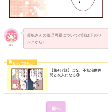
美帆さんの義理両親についての話は下のリ
ンクから♪
はな
【第437話】はな、不妊治療仲
間と友人になる③
前へ