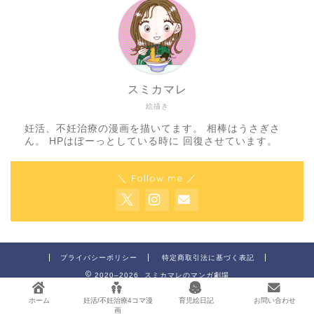
スミカマレ
絵描き
妊活、不妊治療の漫画を描いてます。 相棒はうさぎさ
ん。 HPはぼーっとしている時に 回復させています。
＼ Follow me ／
プライバシーポリシー
特定商取引法に基づく表記
2020–2026 スミカマレのマンガ劇場
ホーム
妊活/不妊治療4コマ漫
育児絵日記
お問い合わせ
画