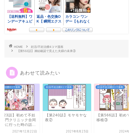
HOME
妊活/不妊治療4コマ漫画
【第532話】凍結確認で見えた夫婦の未来③
あわせて読みたい
/不妊治療4コマ漫画
妊活/不妊治療4コマ漫画
妊活/不妊治療4コマ漫画
第323話】初めて不妊
【第240話】モヤモヤな
【第566話】初めて
療専門クリニック合同
夜②
移植③
明会に行った時の話...
2021年12月22日
2021年8月23日
2024年4