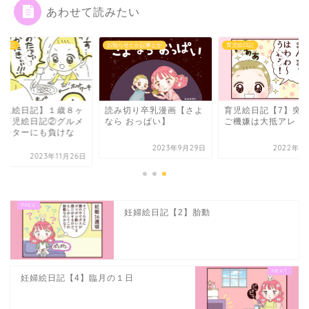
あわせて読みたい
らせとか記事とか
育児絵日記
育児絵日記
み切り卒乳漫画【さよ
育児絵日記【7】突然の
【育児絵日記】１歳
ら おっぱい】
ご機嫌は大抵アレ
月の育児絵日記②グ
リポーターにも負け
い...
2023年9月29日
2022年9月11日
2023年11
妊婦絵日記【2】胎動
妊婦絵日記【4】臨月の１日