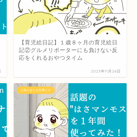
【育児絵日記】１歳８ヶ月の育児絵日
記②グルメリポーターにも負けない反
応をくれるおやつタイム
日
2023年11月26日
お知らせとか記事とか