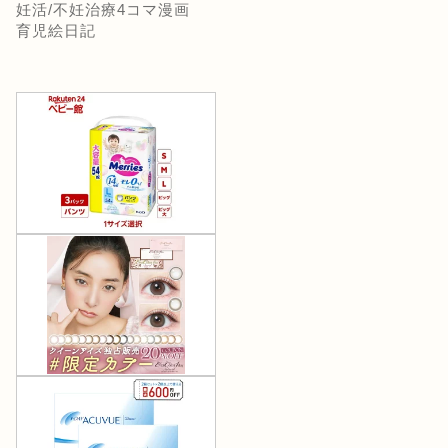
妊活/不妊治療4コマ漫画
育児絵日記