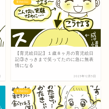
育児絵日記
【育児絵日記】１歳８ヶ月の育児絵日
記③さっきまで笑ってたのに急に無表
情になる
日
2023年12月5日
育児絵日記