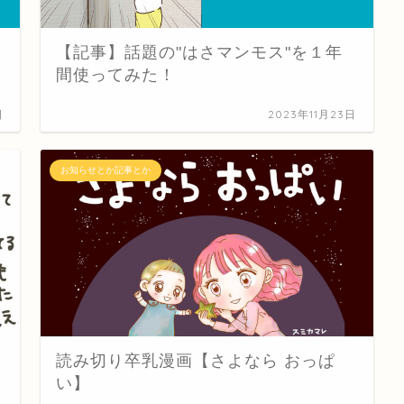
【記事】話題の"はさマンモス"を１年
間使ってみた！
日
2023年11月23日
お知らせとか記事とか
読み切り卒乳漫画【さよなら おっぱ
い】