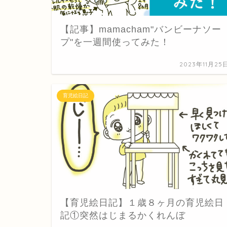
【記事】mamacham"バンビーナソー
プ"を一週間使ってみた！
2023年11月25
育児絵日記
【育児絵日記】１歳８ヶ月の育児絵日
記①突然はじまるかくれんぼ