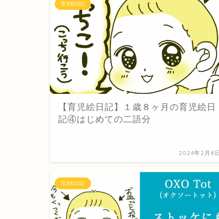
育児絵日記
【育児絵日記】１歳８ヶ月の育児絵日
記④はじめての二語分
2024年2月8
育児絵日記